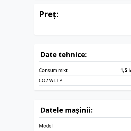
Preț:
Date tehnice:
Consum mixt
1,5 
CO2 WLTP
Datele mașinii:
Model