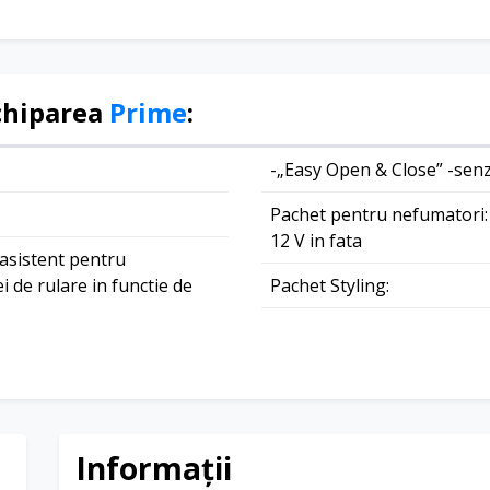
Trapa de sticla panoram
chiparea
Prime
:
-„Easy Open & Close” -sen
Pachet pentru nefumatori:
12 V in fata
asistent pentru
 de rulare in functie de
Pachet Styling:
-geamuri laterale din sticl
 filtru de aer imbunatatit
absorbtie a luminii pentru 
-bare longitudinale cromat
posibilitatea dezactivarii
Parbriz termoizolant
Informații