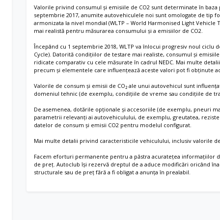
Park Assist Plus, inclusiv P
ata/spate si airbag central
Valorile privind consumul și emisiile de CO2 sunt determinate în baza 
septembrie 2017, anumite autovehiculele noi sunt omologate de tip fo
Pregatire pentru alcool tes
armonizata la nivel mondial (WLTP – World Harmonised Light Vehicle T
mai realistă pentru măsurarea consumului și a emisiilor de CO2.
Pregatire pentru We Conne
k-up horn si senzor
Începând cu 1 septembrie 2018, WLTP va înlocui progresiv noul cicl
Cycle). Datorită condițiilor de testare mai realiste, consumul și emisi
Prindere Isofix pentru 2 sc
ridicate comparativ cu cele măsurate în cadrul NEDC. Mai multe detali
precum și elementele care influențează aceste valori pot fi obținute 
Priza 12 V in portbagaj
Valorile de consum și emisii de CO₂ ale unui autovehicul sunt influențate 
domeniul tehnic (de exemplu, condițiile de vreme sau condițiile de traf
 la rulare
Priza de 12 V in consola ce
De asemenea, dotările opționale și accesoriile (de exemplu, pneuri mai l
lay si Android Auto)
parametrii relevanți ai autovehiculului, de exemplu, greutatea, rezisten
Receptor Radio Digital DA
datelor de consum și emisii CO2 pentru modelul configurat.
ght Assist”
Recunoasterea semnelor de 
Mai multe detalii privind caracteristicile vehiculului, inclusiv valorile
Facem eforturi permanente pentru a păstra acuratețea informațiilor din
Scaune confort fata
de preț. Autoclub își rezervă dreptul de a aduce modificări oricând îna
structurale sau de preț fără a fi obligat a anunța în prealabil.
Scaune fata cu reglaj manu
 insertii crom grila
Scaune fata cu suport lomb