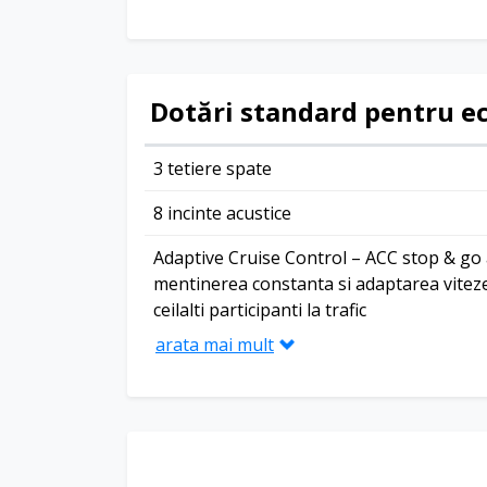
Dotări standard pentru e
3 tetiere spate
8 incinte acustice
Adaptive Cruise Control – ACC stop & go 
mentinerea constanta si adaptarea vitezei
ceilalti participanti la trafic
arata mai mult
Air Care Climatronic cu reglare pe 3 zone,
si elemente de comanda spate
Airbag frontal pentru sofer si pasager cu 
airbag pasager