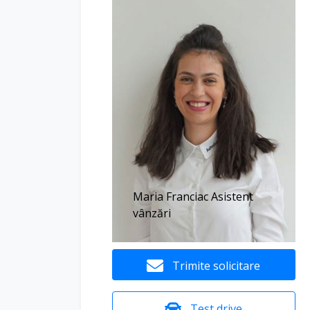
Cablu pentru incarcare (priza 220V)
Cablu pentru incarcare mode 3, type 2, 3
Claxon bitonal
Consola centrala fata
Control adaptiv al sasiului DCC Pro inclu
conducere
Control automat al farurilor cu lumini 
functie Coming Home / Leaving Home.
Maria Franciac Asistent
vânzări
Cotiera centrala fata
Covorase textile fata/spate
Trimite solicitare
Detector oboseala avansat
Digital Cockpit multicolor Pro, selectie dif
Test drive