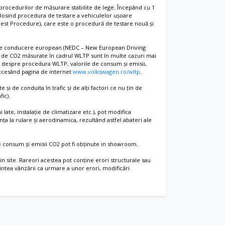
arkpilot
procedurilor de măsurare stabilite de lege. Începând cu 1
losind procedura de testare a vehiculelor ușoare
t
est Procedure), care este o procedură de testare nouă și
ct Plus
u de conducere european (NEDC – New European Driving
ile de CO2 măsurate în cadrul WLTP sunt în multe cazuri mai
aune copil pe locurile laterale din spate
i despre procedura WLTP, valorile de consum și emisii,
accesând pagina de internet
www.volkswagen.ro/wltp
.
și de conduita în trafic și de alți factori ce nu țin de
ic).
ntrala din fata
ate, instalație de climatizare etc.), pot modifica
ța la rulare și aerodinamica, rezultând astfel abateri ale
B
circulatie rutiere
 de consum și emisii CO2 pot fi obținute in showroom.
 site. Rareori acestea pot conține erori structurale sau
intea vânzării ca urmare a unor erori, modificări
al pe inaltime
ar electric