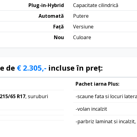
Plug-in-Hybrid
Capacitate cilindrică
Automată
Putere
Față
Versiune
Nou
Culoare
re de
€ 2.305,-
incluse în preț:
Pachet iarna Plus:
 215/65 R17
, suruburi
-scaune fata si locuri later
-volan incalzit
-parbriz laminat si incalzit, 
fonica