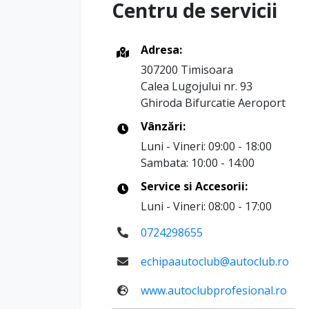
Centru de servicii
Airbaguri cortina fata/spate si laterale f
Alarma antifurt
Adresa:
-supraveghere interioara habitaclu, bac
307200 Timisoara
antitractare
Calea Lugojului nr. 93
Ghiroda Bifurcatie Aeroport
Antena Diversity pentru receptie FM
Vânzări:
Anvelope 215/65 R17 cu rezistenta redusa
Luni - Vineri: 09:00 - 18:00
Sambata: 10:00 - 14:00
App-Connect wireless (pentru Apple CarP
Service si Accesorii:
Asistent activare automata faza lunga „Li
Luni - Vineri: 08:00 - 17:00
Asistent pornire in rampa
0724298655
Asistent virare
echipaautoclub@autoclub.ro
Bare de protectie in culoarea caroseriei si
www.autoclubprofesional.ro
radiator