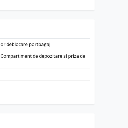
ica
zor deblocare portbagaj
 Compartiment de depozitare si priza de
a laminate inclusiv Privacy glass – 82%
geamurile laterale spate si luneta
e pe plafon