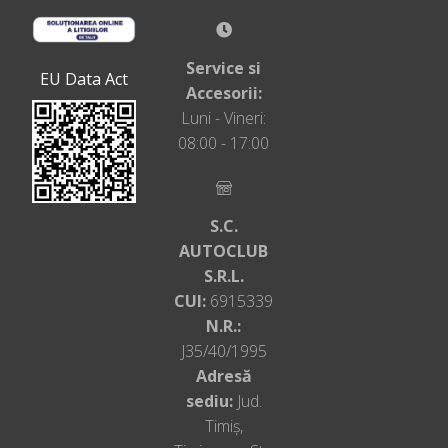
Service si
EU Data Act
Accesorii:
Luni - Vineri:
08:00 - 17:00
S.C.
AUTOCLUB
S.R.L.
CUI:
6915339
N.R.:
J35/40/1995
Adresă
sediu:
Jud.
Timiș,