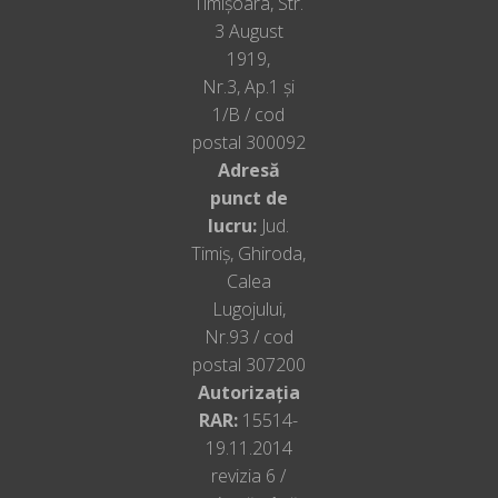
Timișoara, Str.
3 August
1919,
Nr.3, Ap.1 și
1/B / cod
postal 300092
Adresă
punct de
lucru:
Jud.
Timiș, Ghiroda,
Calea
Lugojului,
Nr.93 / cod
postal 307200
Autorizația
RAR:
15514-
19.11.2014
revizia 6 /