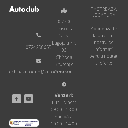
PASTREAZA
LEGATURA
307200
Timișoara
Aboneaza-te
la buletinul
Calea
nostru de
Lugojului nr.
0724298655
informatii
93
pentru noutati
Ghiroda
si oferte
Bifurcație
Aeroport
echipaautoclub@autoclub.ro
Vanzari:
Luni - Vineri:
09:00 - 18:00
Sâmbătă:
10:00 - 14:00