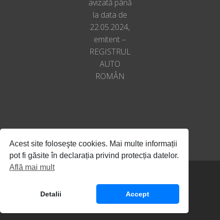
avizată până
la data de
22.05.2024,
emitent –
REGISTRUL
AUTO
ROMÂN
Acest site foloseşte cookies. Mai multe informații
pot fi găsite în declarația privind protecția datelor.
Află mai mult
© All Rights Reserved, Autoclub SRL
Detalii
Accept
Termeni și condiții