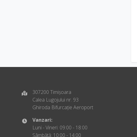
307200 Timișoara
Calea Lugojului nr. 93
Ghiroda Bifurcație Aeroport
Vanzari:
Luni - Vineri: 09:00 - 18:00
Sâmbătă: 10:00 - 14:00