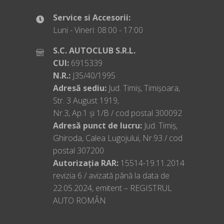
Service si Accesorii:
Luni - Vineri: 08:00 - 17:00
S.C. AUTOCLUB S.R.L.
CUI:
6915339
N.R.:
J35/40/1995
Adresă sediu:
Jud. Timiș, Timișoara,
Str. 3 August 1919,
Nr.3, Ap.1 și 1/B / cod postal 300092
Adresă punct de lucru:
Jud. Timiș,
Ghiroda, Calea Lugojului, Nr.93 / cod
postal 307200
Autorizația RAR:
15514-19.11.2014
revizia 6 / avizată până la data de
22.05.2024, emitent – REGISTRUL
AUTO ROMÂN