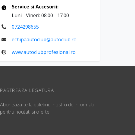
Service si Accesorii:
Luni - Vineri: 08:00 - 17:00
0724298655
echipaautoclub@autoclub.ro
www.autoclubprofesional.ro
PASTREAZA LEGATURA
Aboneaza-te la buletinul nostru de informatii
pentru noutati si oferte