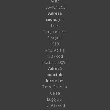
N.R.:
tractiunii (ASR) cu
J35/40/1995
diferential blocabil
Adresă
electronic (EDL) si
sediu:
Jud.
functie semnalizare la
Timiș,
franarea de urgenta
Timișoara, Str.
Sistem franare de
3 August
urgenta Front Assist
1919,
cu detectie pietoni si
Nr.3, Ap.1 și
ciclisti
1/B / cod
Spoturi in
postal 300092
compartiment marfa
Adresă
(2buc)
punct de
Tahograf smart
lucru:
Jud.
(Smart TCO)
Timiș, Ghiroda,
Tapiterie textila
Calea
„Austin”
Lugojului,
Usi cabina sofer
Nr.93 / cod
Usi spate fara geam