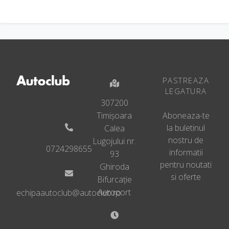
Nota: valabil incepand
Inchidere centralizata
cu MY25 UNECE
cu Keyless Start, fara
SAFELOCK
Rezervor carburant
(75 l)
Indicator de presiune
in pneuri
Roata de rezerva
(otel), de dimensiune
Instalatie spalare
PASTREAZA
normala
parbriz cu senzor de
LEGATURA
lumina si ploaie
Servodirectie
307200
electromecanica incl.
Instrumentar de bord
Timișoara
Aboneaza-te
coloana de directie
Jante otel 5,5 J x 17″
la buletinul
Calea
reglabila pe inaltime
nostru de
Lugojului nr.
si adancime
0724298655
informatii
93
Set scule si cric
pentru noutati
Ghiroda
Sistem anti-blocare
si oferte
Bifurcație
roti (ABS)
Aeroport
echipaautoclub@autoclub.ro
Sistem apelare de
urgenta eCall
Sistem avansat