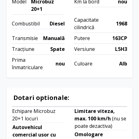
Model
Microbuz
Km la bord
nou
20+1
Capacitate
Combustibil
Diesel
1968
cilindrică
Transmisie
Manuală
Putere
163CP
Tracțiune
Spate
Versiune
L5H3
Prima
nou
Culoare
Alb
înmatriculare
Dotari optionale:
Echipare Microbuz
Limitare viteza,
20+1 locuri
max. 100 km/h
(nu se
poate dezactiva)
Autovehicul
Omologare
comercial usor cu