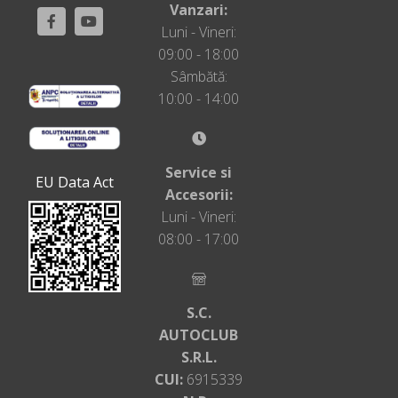
Vanzari:
pentru detectarea
Luni - Vineri:
starii de oboseala
09:00 - 18:00
Sistem de control al
Sâmbătă:
tractiunii (ASR)
10:00 - 14:00
Sistem de
recunoastere a
indicatoarelor rutiere
Service si
Nota: sistemul
EU Data Act
Accesorii:
functioneaza in
Luni - Vineri:
anumite limite impuse
08:00 - 17:00
de amplasarea/starea
indicatoarelor rutiere
Sistem electronic de
stabilitate (ESP)
S.C.
inclusiv functie de
AUTOCLUB
asistenta la franare,
S.R.L.
sistem antiblocare
CUI:
6915339
(ABS), controlul