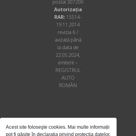
postal 307200
Volan multifunctional
Autorizația
RAR:
15514-
19.11.2014
revizia 6 /
avizată până
la data de
22.05.2024,
emitent –
REGISTRUL
AUTO
ROMÂN
Acest site foloseşte cookies. Mai multe informații
pot fi găsite în declarația privind protecția datelor.