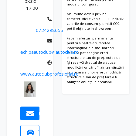
08:00 -
Connect Plus”
s
modelul configurat.
Bord cu componente
17:00
i
Nota: disponibilitatea
speciale integrate
Mai multe detalii privind
s
functiilor oferite de
caracteristicile vehiculului, inclusiv
Capac central roata
t
valorile de consum și emisii CO2
acest serviciu variaza
pot fi obținute in showroom.
(mic)
0724298655
e
in functie de tara;
n
Cod intern
Facem eforturi permanente
pentru mai multe
pentru a păstra acuratețea
t
– anvelope prod.
informatii, va rugam
informațiilor din site. Rareori
v
echipaautoclub@autoclub.ro
acestea pot conține erori
Continental
sa apelati la
â
structurale sau de preț. Autoclub
Cod regiune ” ECE ”
partenerul dvs. VW
își rezervă dreptul de a aduce
n
modificări oricând înaintea vânzării
pentru radio
z
Autovehicule
ca urmare a unor erori, modificări
www.autoclubprofesional.ro
ă
Compartiment de
Comerciale
structurale sau de preț fără a fi
obligat a anunța în prealabil.
r
manusi cu clapeta
Pregatire dispozitiv cu
i
Compartiment manusi
alcoolscop pentru
iluminat, cu capac si
blocarea motorului
sistem de inchidere
vehicului (Interlock)
Trimite solicitare
Control automat
Priza de 12V in cabina
faruri, cu lumini de zi
soferului
separate
– amplasata in panoul
Test drive