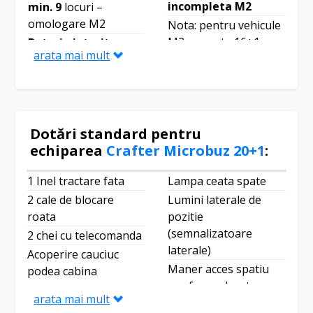
incompleta M2
min. 9
locuri –
omologare M2
Nota: pentru vehicule
M2 cu peste 16+1
Baterie intarita
arata mai mult
locuri este necesara
Centuri de
conformarea la ECE
siguranta
R066-02 prin
automate, in trei
comandarea barelor
puncte, reglabile
de protectie in caz de
vertical si
Dotări standard pentru
rasturnare (2Y1)
pretensionare
echiparea
Crafter Microbuz 20+1
:
Nota: ulterior
electrica pentru sofer
efectuarii coversiei
1 Inel tractare fata
Duze parbriz
Lampa ceata spate
este necesara
incalzite si indicator
2 cale de blocare
Lumini laterale de
calibrarea radarului
nivel lichid de spalare
roata
pozitie
frontal la un partener
Eliminare airbag
(semnalizatoare
2 chei cu telecomanda
service VW
insotitor
laterale)
Acoperire cauciuc
Autovehicule
Eliminare inele de
Maner acces spatiu
podea cabina
Comerciale
ancorare spatiu
marfa amplasat pe
soferului
Pachet asistenta
arata mai mult
marfa
peretele despartitor
Acoperis inaltat H3