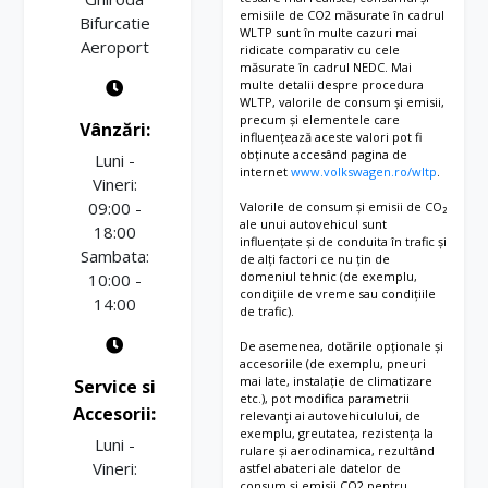
fumatori cu
semnalizator LED
emisiile de CO2 măsurate în cadrul
Bifurcatie
bricheta,
scrumiera si
Autovehicul comercial
WLTP sunt în multe cazuri mai
integrat
Aeroport
ridicate comparativ cu cele
4 suporturi pentru
usor cu max. 3 locuri
Oglinda interioara cu
măsurate în cadrul NEDC. Mai
pahare in bord
Avertizare sonora
multe detalii despre procedura
reglaj manual
WLTP, valorile de consum și emisii,
Receptie radio
necuplare centura de
antiorbire
precum și elementele care
Vânzări:
digitala (DAB+)
siguranta sofer si
influențează aceste valori pot fi
Oglinzi exterioare
obținute accesând pagina de
Luni -
insotitor
Scaun sofer
internet
reglabile si incalzite
www.volkswagen.ro/wltp
.
M
Vineri:
„Komfort”
reglabil pe
Axa fata ranforsata
a
electric
09:00 -
Valorile de consum și emisii de CO₂
2 directii (fata-spate si
(sarcina 2.100 kg pe
r
ale unui autovehicul sunt
Pachet depozitare 2:
18:00
inclinatie spatar),
axa / sarcina 2.200 kg
influențate și de conduita în trafic și
i
Sambata:
Doua spatii
de alți factori ce nu țin de
reglaj lombar, sezut,
a
pe axa pentru roti
domeniul tehnic (de exemplu,
10:00 -
depozitare 1-DIN
F
inaltime si 1 cotiera
jumelate)
condițiile de vreme sau condițiile
14:00
deasupra parbrizului
de trafic).
r
dreapta
Balamale cu unghi de
si lumini pentru citit
a
De asemenea, dotările opționale și
deschidere marit la
n
Parasolare pliabile si
accesoriile (de exemplu, pneuri
270 grade pentru
mai late, instalație de climatizare
Service si
c
rabatabile lateral
etc.), pot modifica parametrii
usile spate
i
Accesorii:
relevanți ai autovehiculului, de
ParkPilot fata si spate
Bare de protectie fata,
a
exemplu, greutatea, rezistența la
Luni -
Pregatire „We
rulare și aerodinamica, rezultând
c
cu ornamente vopsite
Vineri:
astfel abateri ale datelor de
Connect” si „We
A
in culoarea caroseriei
consum și emisii CO2 pentru