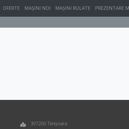
OFERTE
MAȘINI NOI
MAȘINI RULATE
PREZENTARE M
307200 Timișoara