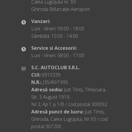
Calea Lugojului nr. 93
Ghiroda Bifurcație Aeroport
Vanzari:
Luni - Vineri: 09:00 - 18:00
Sâmbătă: 10:00 - 14:00
Service si Accesorii:
Luni - Vineri: 08:00 - 17:00
S.C. AUTOCLUB S.R.L.
CUI:
6915339
N.R.:
J35/40/1995
Adresă sediu:
Jud. Timiș, Timișoara,
Str. 3 August 1919,
Nr.3, Ap.1 și 1/B / cod postal 300092
Adresă punct de lucru:
Jud. Timiș,
Ghiroda, Calea Lugojului, Nr.93 / cod
postal 307200