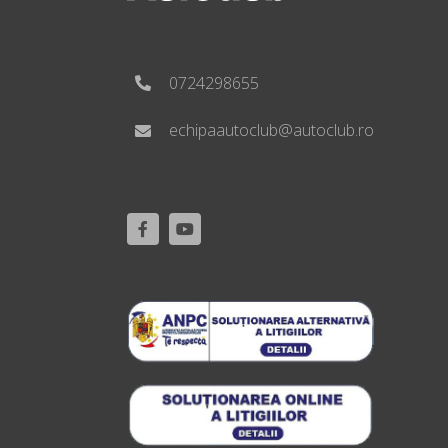
0724298655
echipaautoclub@autoclub.ro