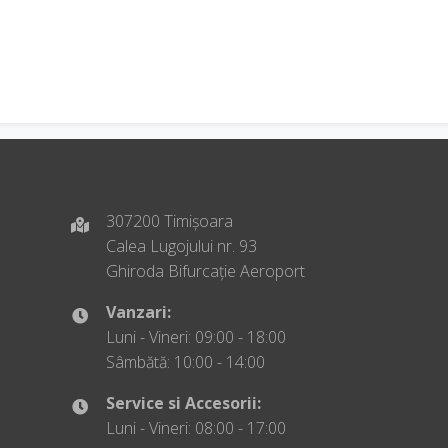
307200 Timișoara
Calea Lugojului nr. 93
Ghiroda Bifurcație Aeroport
Vanzari:
Luni - Vineri: 09:00 - 18:00
Sâmbătă: 10:00 - 14:00
Service si Accesorii:
Luni - Vineri: 08:00 - 17:00