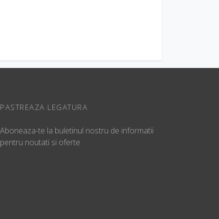
PASTREAZA LEGATURA
Aboneaza-te la buletinul nostru de informatii
pentru noutati si oferte