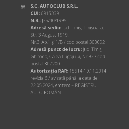
S.C. AUTOCLUB S.R.L.
CUI:
6915339
N.R.:
J35/40/1995
Adresă sediu:
Jud. Timiș, Timișoara,
Str. 3 August 1919,
Nr.3, Ap.1 și 1/B / cod postal 300092
Adresă punct de lucru:
Jud. Timiș,
Ghiroda, Calea Lugojului, Nr.93 / cod
postal 307200
Autorizația RAR:
15514-19.11.2014
revizia 6 / avizată până la data de
22.05.2024, emitent – REGISTRUL
AUTO ROMÂN