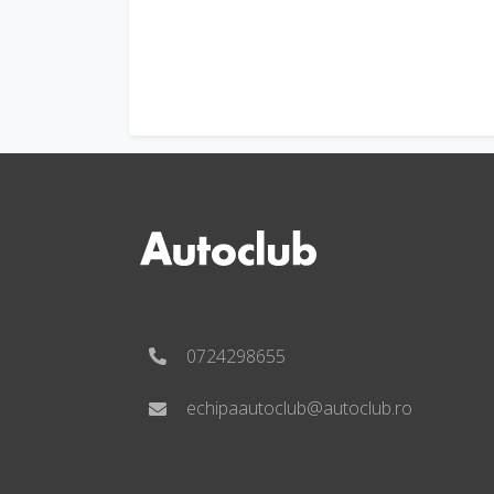
0724298655
echipaautoclub@autoclub.ro