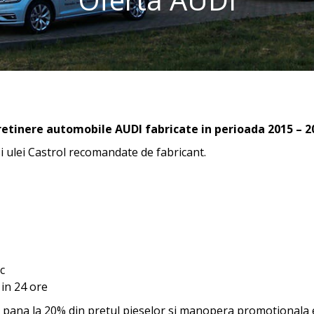
etinere automobile AUDI fabricate in perioada 2015 – 2
si ulei Castrol recomandate de fabricant.
c
 in 24 ore
e pana la 20% din pretul pieselor si manopera promotionala e