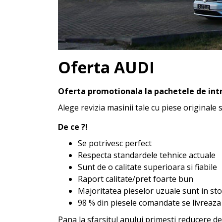
Oferta AUDI
Oferta promotionala la pachetele de intr
Alege revizia masinii tale cu piese originale 
De ce ?!
Se potrivesc perfect
Respecta standardele tehnice actuale
Sunt de o calitate superioara si fiabile
Raport calitate/pret foarte bun
Majoritatea pieselor uzuale sunt in sto
98 % din piesele comandate se livreaza
Pana la sfarsitul anului primesti reducere d