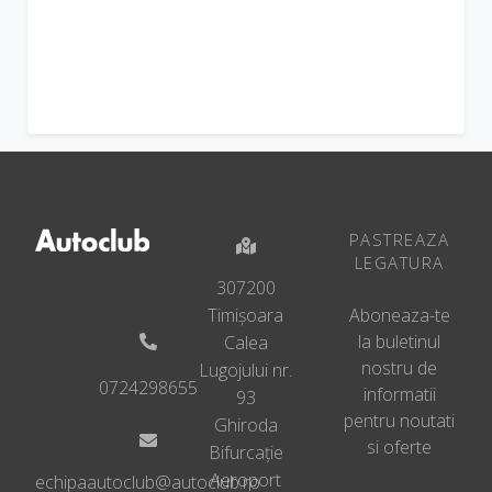
PASTREAZA
LEGATURA
307200
Timișoara
Aboneaza-te
la buletinul
Calea
nostru de
Lugojului nr.
0724298655
informatii
93
pentru noutati
Ghiroda
si oferte
Bifurcație
Aeroport
echipaautoclub@autoclub.ro