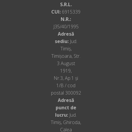
S.R.L.
CUI:
6915339
N.R.:
J35/40/1995
Adresă
sediu:
Jud.
Timiș,
Timișoara, Str.
3 August
1919,
Nr.3, Ap.1 și
1/B / cod
postal 300092
Adresă
punct de
lucru:
Jud.
Timiș, Ghiroda,
Calea