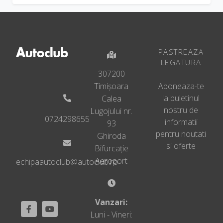
PASTREAZA
LEGATURA
307200
Timișoara
Aboneaza-te
la buletinul
Calea
nostru de
Lugojului nr.
0724298655
informatii
93
pentru noutati
Ghiroda
si oferte
Bifurcație
Aeroport
echipaautoclub@autoclub.ro
Vanzari:
Luni - Vineri: