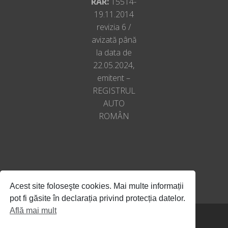
RAR:
15514-
19.11.2014
revizia 6 /
avizată până
la data de
22.05.2024,
emitent –
REGISTRUL
AUTO
ROMÂN
Acest site foloseşte cookies. Mai multe informații
pot fi găsite în declarația privind protecția datelor.
Află mai mult
© All Rights Reserved, Autoclub SRL