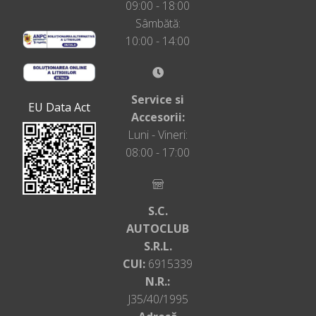
09:00 - 18:00
Sâmbătă:
10:00 - 14:00
Service si
EU Data Act
Accesorii:
Luni - Vineri:
08:00 - 17:00
S.C.
AUTOCLUB
S.R.L.
CUI:
6915339
N.R.:
J35/40/1995