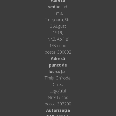
Adresă
sediu:
Jud.
Timiș,
Timișoara, Str.
3 August
1919,
Nr.3, Ap.1 și
1/B / cod
postal 300092
Adresă
punct de
lucru:
Jud.
Timiș, Ghiroda,
Calea
Lugojului,
Nr.93 / cod
postal 307200
Autorizația